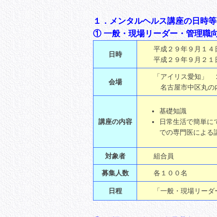
１．メンタルヘルス講座の日時等
① 一般・現場リーダー・管理職
平成２９年９月１４日
日時
平成２９年９月２１日
「アイリス愛知」 ２
会場
名古屋市中区丸の内２-
基礎知識
講座の内容
日常生活で簡単に
での専門医による
対象者
組合員
募集人数
各１００名
日程
「一般・現場リーダー