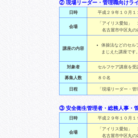
② 現場リーダー・管理職向けラ
日時
平成２９年１０月１２
「アイリス愛知」 ２
会場
名古屋市中区丸の内２-
体操法などのセル
講座の内容
まじえた講座です
対象者
セルフケア講座を受講
募集人数
８０名
日程
「現場リーダー・管理
③ 安全衛生管理者・総務人事・
日時
平成２９年１０月１９
「アイリス愛知」 ２
会場
名古屋市中区丸の内２-