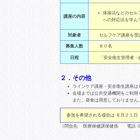
体操法などのセル
講座の内容
への対応法を学ん
対象者
セルフケア講座を受講
募集人数
８０名
日程
「安全衛生管理者・総
２．その他
ラインケア講座・安全衛生講座は
会場までは公共交通機関をご利用
また、昼食は用意しておりません
参加を希望される場合は ８月２１日
（問合先 医療保健課保健係 電話 ０