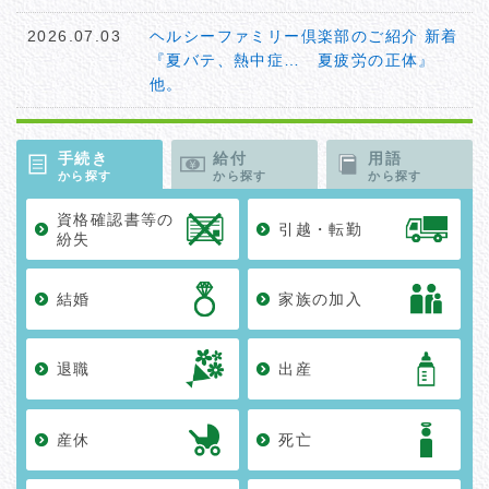
2026.07.03
ヘルシーファミリー倶楽部のご紹介 新着
『夏バテ、熱中症… 夏疲労の正体』
他。
2026.07.01
令和7年度決算について
手続き
給付
用語
2026.07.01
から探す
預託金の運用状況について
から探す
から探す
資格確認書等の
2026.06.12
ライフプラン講座（退職準備型）の開催
引越・転勤
紛失
について
2026.06.11
今年度も歯科健診を行います
結婚
家族の加入
2026.06.04
ヘルシーファミリー倶楽部のご紹介 新着
『カビ・ダニ・食中毒… ジメジメ季節
退職
出産
を乗りきる！』他。
2026.05.19
愛知県市町村職員年金者連盟からのご案
産休
死亡
内