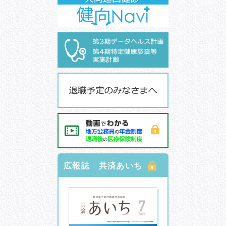
2026.03.19
労働契約内容による年間収入が基準額未
[8/3] 学生時代からわきのに
おいが気になる。制汗剤で対
満である場合の被扶養者の認定における
処できず治療を検討中…
年間収入の取扱いに係るQ＆A
[8/3] 新しいことがなかなか
覚えられない。もの忘れも多
2026.03.04
ヘルシーファミリー倶楽部のご紹介 新着
いし、もしかして認知症？
『肩こり・四十肩… [最新版]肩トラブ
[8/3] 話題のキーワード：夏
ルの解消法』他。
バテ
[8/3] 話題のキーワード：大
2026.03.02
令和８年度予算について
腸がん
[8/3] 見上げる夜空がもっと
2026.02.04
ヘルシーファミリー倶楽部のご紹介 新着
楽しくなる 天文宇宙検定
『歯を守る 大人のオーラルケア』他。
広報誌 共済あいち