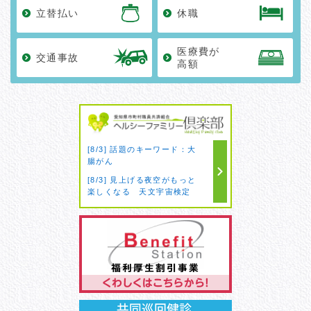
[8/3] 自律神経をととのえ
2026.05.11
ヘルシーファミリー倶楽部のご紹介 新着
立替払い
休職
て 夏でも快眠
『女性ホルモンとの上手なつきあい方』
[8/3] 学生時代からわきのに
他。
おいが気になる。制汗剤で対
医療費が
交通事故
処できず治療を検討中…
高額
2026.04.08
労働契約内容による年間収入が基準額未
[8/3] 新しいことがなかなか
満である場合の被扶養者の認定における
覚えられない。もの忘れも多
いし、もしかして認知症？
年間収入の取扱いに係るQ＆A
[8/3] 話題のキーワード：夏
バテ
2026.04.08
ヘルシーファミリー倶楽部のご紹介 新着
『免疫力は“毎日の習慣”でととのえ
[8/3] 話題のキーワード：大
腸がん
る！』他。
[8/3] 見上げる夜空がもっと
楽しくなる 天文宇宙検定
2026.04.01
令和8年度 更新を行いました
[8/3] 自覚症状がないからこ
2026.04.01
医療保健課からのお知らせ 令和8年
そ今始める！ 動脈硬化対策
度 保健事業の年間予定
[8/3] ［今回のテーマ］ 数値
が低いほど要注意 HDLコレ
ステロール
2026.04.01
作品募集！令和8年度共済あいちフォト
コンテスト
[8/3] 自律神経をととのえ
て 夏でも快眠